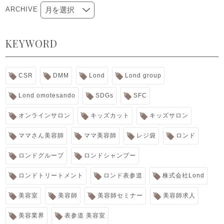
ARCHIVE
KEYWORD
CSR
DMM
Lond
Lond group
Lond omotesando
SDGs
SFC
オンラインサロン
キッズカット
キッズサロン
ママさん美容師
ママ美容師
レジ袋
ロンド
ロンドグループ
ロンドシャンプー
ロンドトリートメント
ロンド表参道
株式会社Lond
美容室
美容師
美容師セミナー
美容師求人
美容業界
表参道 美容室