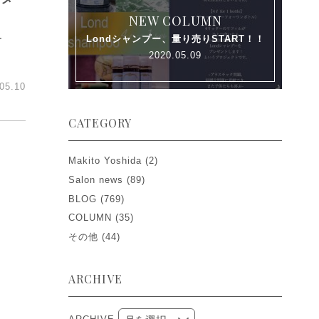
NEW COLUMN
ー
Londシャンプー、量り売りSTART！！
2020.05.09
05.10
CATEGORY
Makito Yoshida
(2)
Salon news
(89)
BLOG
(769)
COLUMN
(35)
その他
(44)
ARCHIVE