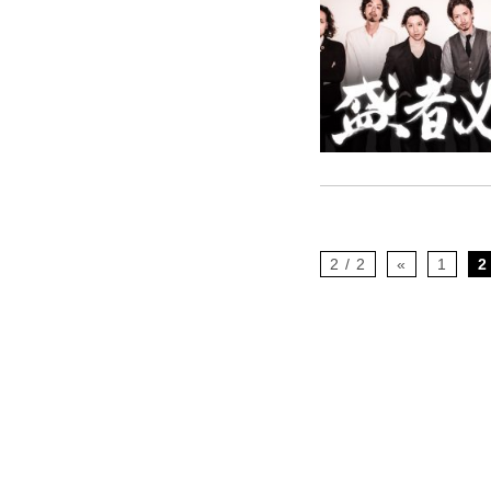
2 / 2
«
1
2