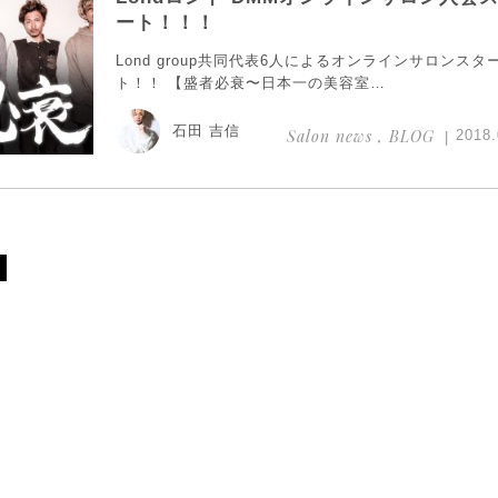
ート！！！
Lond group共同代表6人によるオンラインサロンスタ
ト！！ 【盛者必衰〜日本一の美容室…
石田 吉信
Salon news , BLOG
2018.