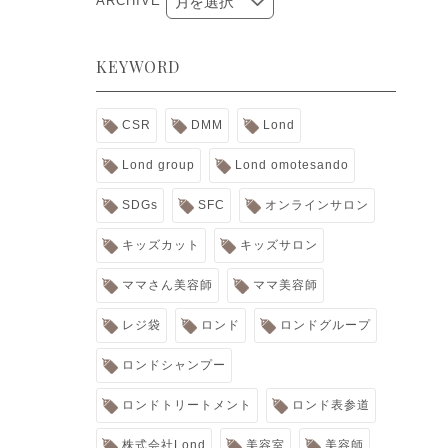
ARCHIVE
KEYWORD
CSR
DMM
Lond
Lond group
Lond omotesando
SDGs
SFC
オンラインサロン
キッズカット
キッズサロン
ママさん美容師
ママ美容師
レジ袋
ロンド
ロンドグループ
ロンドシャンプー
ロンドトリートメント
ロンド表参道
株式会社Lond
美容室
美容師