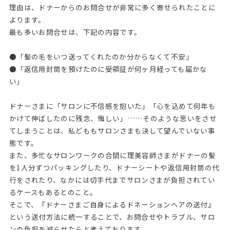
理由は、ドナーからのお問合せが非常に多く寄せられたことに
よります。
最も多いお問合せは、下記の内容です。
●「髪の毛をいつ送ってくれたのか分からなくて不安」
●「返信用封筒を預けたのに受領証が何ヶ月経っても届かな
い」
ドナーさまに「サロンに不信感を抱いた」「心を込めて何年も
かけて伸ばしたのに残念、悔しい」……そのような思いをさせ
てしまうことは、私どももサロンさまも決して望んでいない事
態です。
また、多忙なサロンワークの合間に理美容師さまがドナーの髪
を1人分ずつパッキングしたり、ドナーシートや返信用封筒の代
行をされたり、なかには切手代までサロンさまが負担されてい
るケースもあるとのこと。
そこで、『ドナーさまご自身によるドネーションヘアの送付』
という送付方法に統一することで、お問合せやトラブル、サロ
ンの負担を減らせたらと考えております。