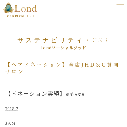
togg
navi
LOND RECRUIT SITE
サステナビリティ・CSR
Londソーシャルグッド
【ヘアドネーション】全店JHD＆C賛同
サロン
【ドネーション実績】
※随時更新
2018.2
3人分