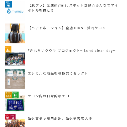
【脱プラ】全店mymizuスポット登録☆みんなでマイ
ボトルを持とう
【ヘアドネーション】全店JHD＆C賛同サロン
#きもちいクウキ プロジェクト〜Lond clean day〜
エシカルな商品を積極的にセレクト
サロン内の日常的なエコ
海外事業で雇用創出、海外美容師応援