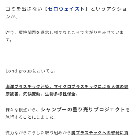
ゴミを出さない【
ゼロウェイスト
】というアクショ
ン
が、
昨今、環境問題を懸念し様々なところで広がりをみせていま
す。
Lond groupにおいても、
海洋プラスチック汚染、マイクロプラスチックによる人体の健
康被害、気候変動、生物多様性保全、
シャンプーの量り売りプロジェクト
様々な観点から、
を
施行することにしました。
微力ながらこうした取り組みから
脱プラスチックへの啓発に貢