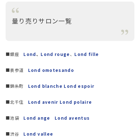
量り売りサロン一覧
■銀座
Lond
、
Lond rouge
、
Lond fille
■表参道
Lond omotesando
■錦糸町
Lond blanche
Lond espoir
■北千住
Lond avenir
Lond polaire
■池袋
Lond ange
Lond aventus
■渋谷
Lond vallee