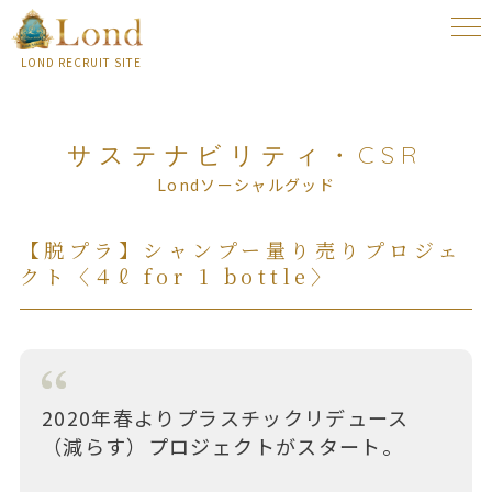
togg
navi
LOND RECRUIT SITE
サステナビリティ・CSR
Londソーシャルグッド
【脱プラ】シャンプー量り売りプロジェ
クト〈４ℓ for 1 bottle〉
2020年春よりプラスチックリデュース
（減らす）プロジェクトがスタート。