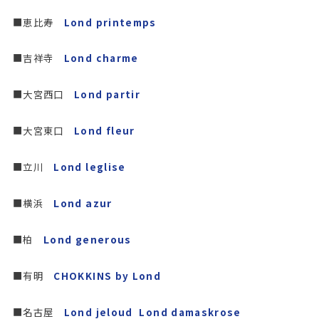
■恵比寿
Lond printemps
■吉祥寺
Lond charme
■大宮西口
Lond partir
■大宮東口
Lond fleur
■立川
Lond leglise
■横浜
Lond azur
■柏
Lond generous
■有明
CHOKKINS by Lond
■名古屋
Lond jeloud
Lond damaskrose