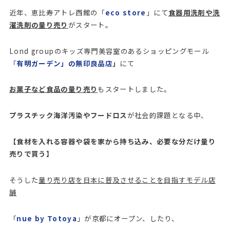
近年、恵比寿アトレ西館の「
eco store
」にて
食器用洗剤や洗
濯洗剤の量り売り
がスタート。
Lond groupのキッズ専門美容室のあるショッピングモール
「
有明ガーデン」の無印良品店
」
にて
お菓子など食品の量り売り
もスタートしました。
プラスチック海洋汚染やフードロス
が社会的課題となる中、
【食材を入れる容器や袋を家から持ち込み、必要な分だけ量り
売りで買う】
そうした
量り売り店を日本に普及させることを目指すモデル店
舗
「
nue by Totoya
」が京都にオープン、したり、