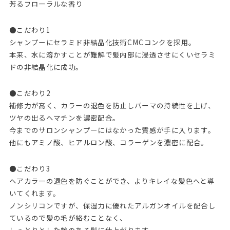
芳るフローラルな香り
●こだわり1
シャンプーにセラミド非結晶化技術CMCコンクを採用。
本来、水に溶かすことが難解で髪内部に浸透させにくいセラミ
ドの非結晶化に成功。
●こだわり2
補修力が高く、カラーの退色を防止しパーマの持続性を上げ、
ツヤの出るヘマチンを濃密配合。
今までのサロンシャンプーにはなかった質感が手に入ります。
他にもアミノ酸、ヒアルロン酸、コラーゲンを濃密に配合。
●こだわり3
ヘアカラーの退色を防ぐことができ、よりキレイな髪色へと導
いてくれます。
ノンシリコンですが、保湿力に優れたアルガンオイルを配合し
ているので髪の毛が絡むことなく、
しっとりとした艶のある髪に仕上がります。