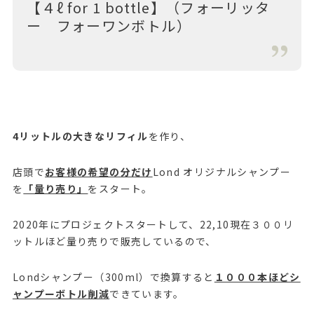
【４ℓ for 1 bottle】（フォーリッタ
ー フォーワンボトル）
4リットルの大きなリフィル
を作り、
店頭で
お客様の希望の分だけ
Lond オリジナルシャンプー
を
「量り売り」
をスタート。
2020年にプロジェクトスタートして、22,10現在３００リ
ットルほど量り売りで販売しているので、
Londシャンプー（300ml）で換算すると
１０００本ほどシ
ャンプーボトル削減
できています。