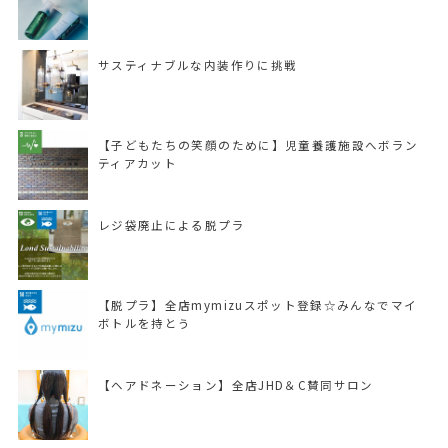
サスティナブルな内装作りに挑戦
【子どもたちの笑顔のために】児童養護施設へボラン
ティアカット
レジ袋廃止による脱プラ
【脱プラ】全店mymizuスポット登録☆みんなでマイ
ボトルを持とう
【ヘアドネーション】全店JHD＆C賛同サロン