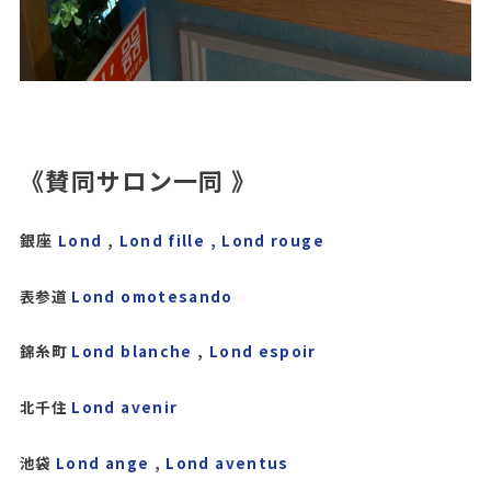
《賛同サロン一同 》
銀座
Lond
,
Lond fille ,
Lond rouge
表参道
Lond omotesando
錦糸町
Lond blanche
,
Lond espoir
北千住
Lond avenir
池袋
Lond ange
,
Lond aventus