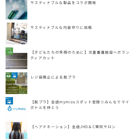
サスティナブルな製品をコラボ開発
サスティナブルな内装作りに挑戦
【子どもたちの笑顔のために】児童養護施設へボラン
ティアカット
レジ袋廃止による脱プラ
【脱プラ】全店mymizuスポット登録☆みんなでマイ
ボトルを持とう
【ヘアドネーション】全店JHD＆C賛同サロン