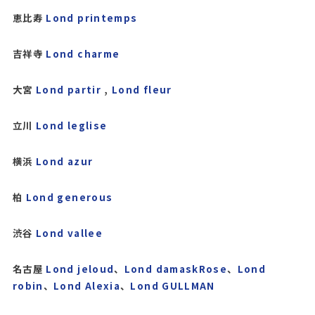
恵比寿
Lond printemps
吉祥寺
Lond charme
大宮
Lond partir
,
Lond fleur
立川
Lond leglise
横浜
Lond azur
柏
Lond generous
渋谷
Lond vallee
名古屋
Lond jeloud
、
Lond damaskRose
、
Lond
robin
、
Lond Alexia
、
Lond GULLMAN